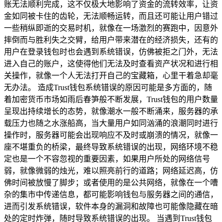
账无法顺利完成，这不仅极大地影响了资金的流转效率，让资
金如同被卡住的齿轮，无法顺畅运转，而且还可能让用户错过
一些稍纵即逝的交易时机，就像在一场激烈的赛跑中，因意外
摔倒而与胜利失之交臂，给用户带来潜在的经济损失，还有的
用户在登录钱包时也会遇到系统错误，仿佛被拒之门外，无法
进入自己的账户，这使得他们无法及时查看资产状况和进行相
关操作，就像一个人无法打开自己的宝藏箱，心里干着急却毫
无办法。 造成Trust钱包系统错误的原因可能是多方面的，随
着加密货币市场如雨后春笋般不断发展，Trust钱包的用户数量
呈现出持续增长的态势，就像潮水一般不断涌来，服务器的承
载压力也随之水涨船高，当大量用户如同汹涌的浪潮同时进行
操作时，服务器可能会出现响应不及时或崩溃的情况，就像一
座不堪重负的桥梁，最终导致系统错误的出现，网络环境不稳
定也是一个不容忽视的重要因素，如果用户所处的网络信号
弱，就像微弱的烛光，难以照亮前行的道路；网络延迟高，仿
佛时间被放慢了脚步；或者使用的是公共网络，就像在一个嘈
杂的集市中传递信息，都可能影响钱包与服务器之间的通信，
进而引发系统错误，软件本身的漏洞和故障也可能像隐藏在暗
处的定时炸弹，随时导致系统错误的出现。 当遇到Trust钱包