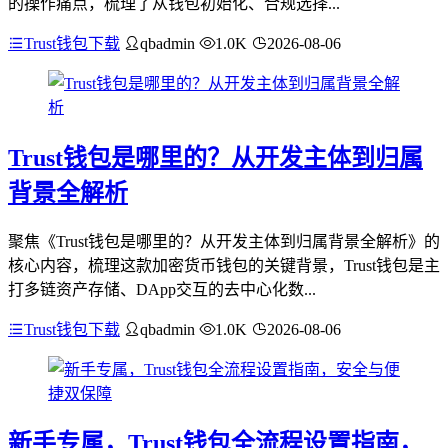
的操作痛点，梳理了从钱包初始化、合规选择...
Trust钱包下载
qbadmin
1.0K
2026-08-06
Trust钱包是哪里的？从开发主体到归属
背景全解析
聚焦《Trust钱包是哪里的？从开发主体到归属背景全解析》的
核心内容，梳理这款加密货币钱包的关键背景，Trust钱包是主
打多链资产存储、DApp交互的去中心化数...
Trust钱包下载
qbadmin
1.0K
2026-08-06
新手专属，Trust钱包全流程设置指南，