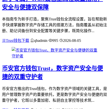
安全与便捷双保障
本指南专为新手打造，聚焦Trust钱包全流程设置，旨在帮助新
手快速掌握数字资产存储工具的搭建方法，指南覆盖从初始注
册、助记词备份到安全配置等关键步骤，既简化操作...
Trust钱包下载
qbadmin
995
2026-08-05
币安官方钱包Trust，数字资产安全与便
捷的双重守护者
币安官方推出的Trust钱包，作为数字资产领域的关键工具，是
用户管理数字资产的重要依托，更是数字资产安全与便捷的双
重守护者，它既以多重加密、私钥自主掌控等技术筑...