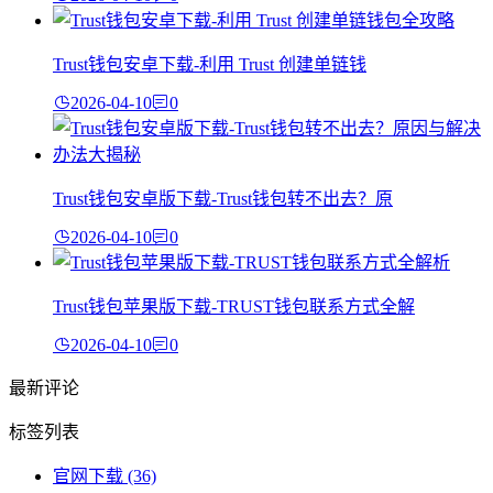
Trust钱包安卓下载-利用 Trust 创建单链钱
2026-04-10
0
Trust钱包安卓版下载-Trust钱包转不出去？原
2026-04-10
0
Trust钱包苹果版下载-TRUST钱包联系方式全解
2026-04-10
0
最新评论
标签列表
官网下载
(36)