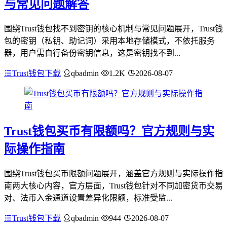
与常见问题解答
围绕Trust钱包找不到密钥的核心机制与常见问题展开，Trust钱
包的密钥（私钥、助记词）采用本地存储模式，不依托服务
器，用户需自行备份密钥信息，这是密钥找不到...
Trust钱包下载
qbadmin
1.2K
2026-08-07
Trust钱包买币有限额吗？官方规则与实
际操作指南
围绕Trust钱包买币限额问题展开，涵盖官方规则与实际操作指
南两大核心内容，官方层面，Trust钱包针对不同加密货币交易
对、法币入金通道设置差异化限额，标准受监...
Trust钱包下载
qbadmin
944
2026-08-07