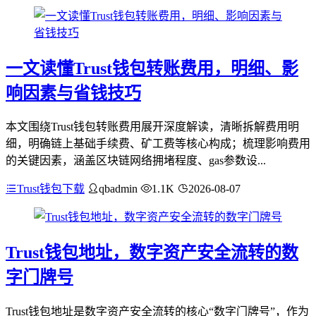
一文读懂Trust钱包转账费用，明细、影
响因素与省钱技巧
本文围绕Trust钱包转账费用展开深度解读，清晰拆解费用明
细，明确链上基础手续费、矿工费等核心构成；梳理影响费用
的关键因素，涵盖区块链网络拥堵程度、gas参数设...
Trust钱包下载
qbadmin
1.1K
2026-08-07
Trust钱包地址，数字资产安全流转的数
字门牌号
Trust钱包地址是数字资产安全流转的核心“数字门牌号”，作为