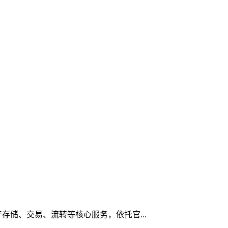
产存储、交易、流转等核心服务，依托官...