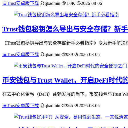
Trust安卓版下载
qbadmin
1.0K
2026-08-06
Trust钱包秘钥怎么导出与安全存储？新
《Trust钱包秘钥导出与安全存储新手必看指南》专为新手解决
Trust安卓版下载
qbadmin
989
2026-08-05
币安钱包与Trust Wallet，开启DeFi
在去中心化金融（DeFi）蓬勃发展的当下，币安钱包与Trust Wall
Trust安卓版下载
qbadmin
965
2026-08-05