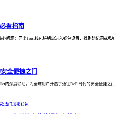
手必看指南
核心问题：导出Trust钱包秘钥需进入钱包设置，找到助记词或私
时代的安全便捷之门
et的深度联动，为全球用户开启了通往DeFi时代的安全便捷之门，Trust 