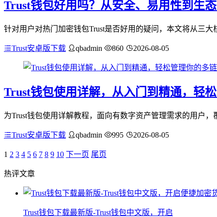
Trust钱包好用吗？从安全、易用性到
针对用户对热门加密钱包Trust是否好用的疑问，本文将从三
Trust安卓版下载
qbadmin
860
2026-08-05
Trust钱包使用详解，从入门到精通，轻
为Trust钱包使用详解教程，面向有数字资产管理需求的用户，
Trust安卓版下载
qbadmin
995
2026-08-05
1
2
3
4
5
6
7
8
9
10
下一页
尾页
热评文章
Trust钱包下载最新版-Trust钱包中文版，开启