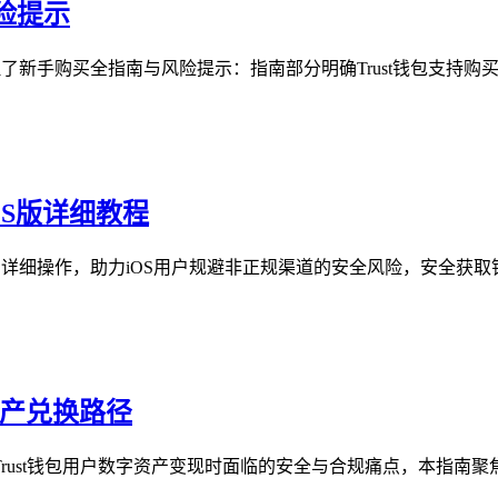
风险提示
理了新手购买全指南与风险提示：指南部分明确Trust钱包支持购买
OS版详细教程
版的详细操作，助力iOS用户规避非正规渠道的安全风险，安全获取
资产兑换路径
Trust钱包用户数字资产变现时面临的安全与合规痛点，本指南聚