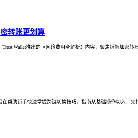
的加密转账更划算
st Wallet推出的《网络费用全解析》内容，聚焦拆解加密转
旨在帮助新手快速掌握跨链切换技巧，指南从基础操作切入，先指导用