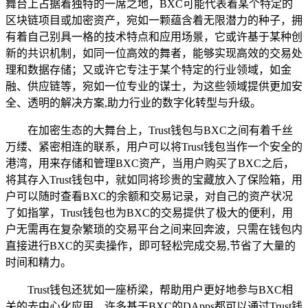
舞台上占据着独特的一席之地，BXC可能代表着某个特定的
区块链项目或加密资产，宛如一颗蕴含着无限潜力的种子，拥
有着自己别具一格的技术特点和应用场景，它或许基于某种创
新的共识机制，如同一位高效的舞者，能够实现高效的交易处
理和数据存储；又或许它专注于某个特定的行业领域，如金
融、供应链等，宛如一位专业的谋士，为这些领域提供更加安
全、透明的解决方案,助力行业的数字化转型与升级。
在加密生态的大舞台上，Trust钱包与BXC之间有着千丝
万缕、紧密相连的联系，用户可以将Trust钱包当作一个安全的
港湾，用来存储和管理BXC资产，当用户购买了BXC之后，
将其存入Trust钱包中，就如同将珍贵的宝藏放入了保险箱，用
户可以随时查看BXC的余额和交易记录，对自己的资产状况
了如指掌，Trust钱包也为BXC的交易提供了极大的便利，用
户无需再在复杂繁琐的交易平台之间来回奔波，只需在钱包内
直接进行BXC的买卖操作，即可轻松完成交易,节省了大量的
时间和精力。
Trust钱包还犹如一座桥梁，帮助用户更好地参与BXC相
关的去中心化应用，许多基于BXC的DApps都可以通过Trust钱