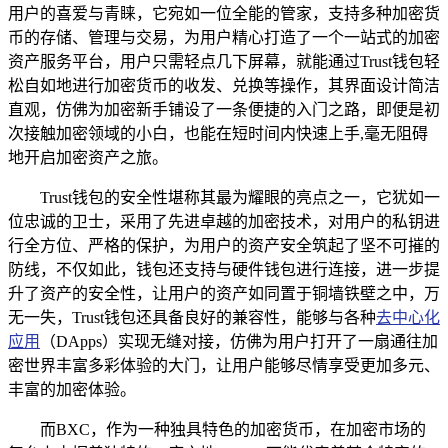
用户的喜爱与青睐，它宛如一位全能的管家，支持多种加密货
币的存储、管理与交易，为用户精心打造了一个一站式的加密
资产服务平台，用户只需轻点几下屏幕，就能通过Trust钱包轻
松自如地进行加密货币的收发、兑换等操作，其界面设计简洁
直观，仿佛为加密新手铺设了一条便捷的入门之路，即便是初
次接触加密领域的小白，也能在短时间内快速上手,毫无阻碍
地开启加密资产之旅。
Trust钱包的安全性堪称其最为耀眼的亮点之一，它犹如一
位忠诚的卫士，采用了先进卓越的加密技术，对用户的私钥进
行全方位、严格的保护，为用户的资产安全筑起了坚不可摧的
防线，不仅如此，钱包还支持与硬件钱包进行连接，进一步提
升了资产的安全性，让用户的资产如同置于铜墙铁壁之中，万
无一失，Trust钱包还具备良好的兼容性，能够与各种
去中心化
应用
（DApps）实现无缝对接，仿佛为用户打开了一扇通往加
密世界丰富多彩体验的大门，让用户能够尽情享受更加多元、
丰富的加密体验。
而BXC，作为一种独具特色的加密货币，在加密市场的