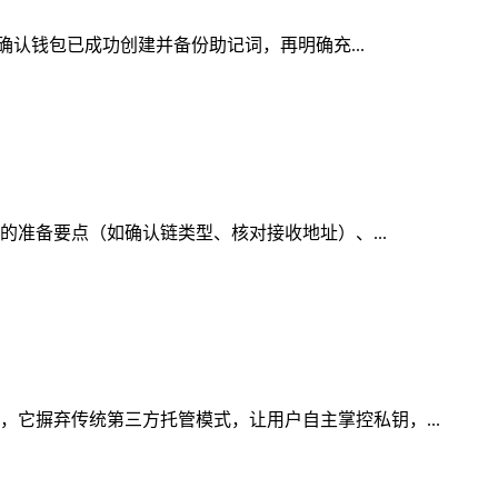
先确认钱包已成功创建并备份助记词，再明确充...
前的准备要点（如确认链类型、核对接收地址）、...
，它摒弃传统第三方托管模式，让用户自主掌控私钥，...