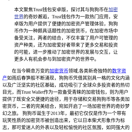
本文聚焦Trust钱包安卓版，探讨其与狗狗币在
加密
世界
的奇妙邂逅，Trust钱包作为一款热门应用，安
卓版为用户提供了便捷的加密资产管理体验，狗狗
币作为一种颇具话题性的加密货币，在加密市场中
备受关注，两者的结合，不仅丰富了用户可管理的
资产种类，还为加密爱好者带来了更多交易和投资
的可能，进一步推动了加密世界的发展与交互，让
更多人有机会参与到加密资产的世界中。
在当今瞬息万变的
加密货币
领域,各类新奇独特的
数字资
产
如雨后春笋般不断涌现，狗狗币凭借其别具一格的文化内涵
以及广泛坚实的社区基础，成功吸引了全球众多投资者的热切
目光，而Trust Wallet作为一款备受青睐的加密钱包，则为用户
提供了既安全又便捷的途径，用于存储和交易狗狗币等各类加
密货币，二者的完美结合，宛如开启了一场加密世界的奇妙梦
幻之旅。 狗狗币诞生于2013年，最初它仅仅是作为一个带有
玩笑性质的加密货币被创造出来，它以日本柴犬形象作为标
志，那可爱迷人的外表以及轻松愉悦的社区氛围，如同强大的