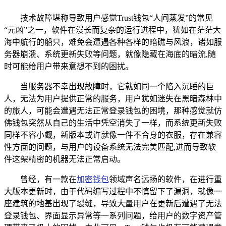
技术故障堪称导致用户感觉Trust钱包“人间蒸发”的常见
“元凶”之一，软件在漫长而复杂的运行进程中，犹如在茫茫大
海中航行的船只，难免会遭遇各种各样的暗礁与风浪，诸如服
务器崩溃、系统更新失败等问题，就像隐藏在海底的暗流,随
时可能给用户带来意想不到的困扰。
当服务器不幸出现故障时，它就如同一个陷入沉睡的巨
人，无法为用户提供正常的服务，用户犹如迷失在黑暗森林中
的旅人，可能会遭遇无法正常登录钱包的困境，那种感觉就仿
佛钱包突然从自己的生活中凭空消失了一样，而系统更新失败
同样不容小觑，新版本或许就像一件不合身的衣服，存在兼容
性方面的问题，与用户的设备系统无法完美匹配,进而导致软
件这架精密的机器无法正常启动。
曾经，有一款在
加密钱包
领域声名远扬的软件，在进行重
大版本更新时，由于代码编写过程中不慎留下了漏洞，就像一
座建筑的地基出现了裂缝，导致大量用户在更新后遭遇了无法
登录钱包、界面显示异常等一系列问题，给用户的数字资产管