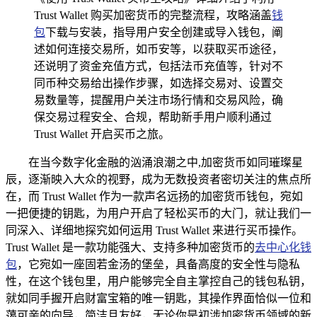
Trust Wallet 购买加密货币的完整流程，攻略涵盖
钱
包
下载与安装，指导用户安全创建或导入钱包，阐
述如何连接交易所，如币安等，以获取买币途径，
还说明了资金充值方式，包括法币充值等，针对不
同币种交易给出操作步骤，如选择交易对、设置交
易数量等，提醒用户关注市场行情和交易风险，确
保交易过程安全、合规，帮助新手用户顺利通过
Trust Wallet 开启买币之旅。
在当今数字化金融的汹涌浪潮之中,加密货币如同璀璨星
辰，逐渐映入大众的视野，成为无数投资者密切关注的焦点所
在，而 Trust Wallet 作为一款声名远扬的加密货币钱包，宛如
一把便捷的钥匙，为用户开启了轻松买币的大门，就让我们一
同深入、详细地探究如何运用 Trust Wallet 来进行买币操作。
Trust Wallet 是一款功能强大、支持多种加密货币的
去中心化钱
包
，它宛如一座固若金汤的堡垒，具备高度的安全性与隐私
性，在这个钱包里，用户能够完全自主掌控自己的钱包私钥，
就如同手握开启财富宝箱的唯一钥匙，其操作界面恰似一位和
蔼可亲的向导，简洁且友好，无论你是初涉加密货币领域的新