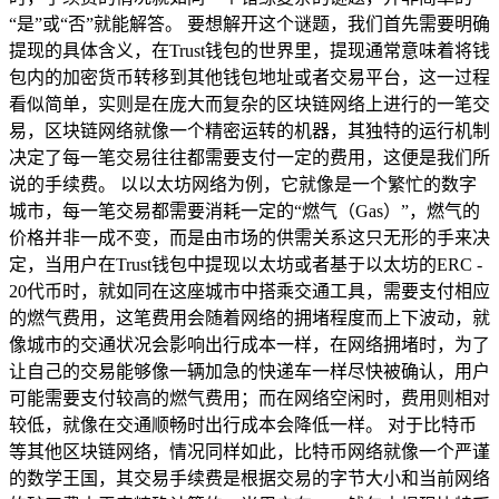
“是”或“否”就能解答。 要想解开这个谜题，我们首先需要明确
提现的具体含义，在Trust钱包的世界里，提现通常意味着将钱
包内的加密货币转移到其他钱包地址或者交易平台，这一过程
看似简单，实则是在庞大而复杂的区块链网络上进行的一笔交
易，区块链网络就像一个精密运转的机器，其独特的运行机制
决定了每一笔交易往往都需要支付一定的费用，这便是我们所
说的手续费。 以以太坊网络为例，它就像是一个繁忙的数字
城市，每一笔交易都需要消耗一定的“燃气（Gas）”，燃气的
价格并非一成不变，而是由市场的供需关系这只无形的手来决
定，当用户在Trust钱包中提现以太坊或者基于以太坊的ERC -
20代币时，就如同在这座城市中搭乘交通工具，需要支付相应
的燃气费用，这笔费用会随着网络的拥堵程度而上下波动，就
像城市的交通状况会影响出行成本一样，在网络拥堵时，为了
让自己的交易能够像一辆加急的快递车一样尽快被确认，用户
可能需要支付较高的燃气费用；而在网络空闲时，费用则相对
较低，就像在交通顺畅时出行成本会降低一样。 对于比特币
等其他区块链网络，情况同样如此，比特币网络就像一个严谨
的数学王国，其交易手续费是根据交易的字节大小和当前网络