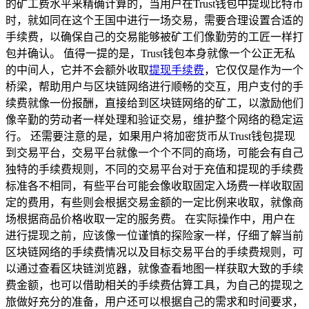
的矿工费水平来精确计算的，当用户在Trust钱包中提现比特币
时，就如同在这个王国中进行一场交易，需要合理设置合适的
手续费，以确保自己的交易能够被矿工们像勤劳的工匠一样打
包并确认。 值得一提的是，Trust钱包本身就像一个公正无私
的中间人，它并不会额外收取
提现手续费
，它仅仅是作为一个
桥梁，帮助用户与区块链网络进行顺畅的交互，用户支付的手
续费就像一份报酬，直接给到区块链网络的矿工，以激励他们
像辛勤的劳动者一样处理和验证交易，维护整个网络的稳定运
行。 还需要注意的是，如果用户将加密货币从Trust钱包提现
到交易平台，交易平台就像一个个不同的商场，可能会有自己
独特的手续费规则，不同的交易平台对于充值和提现的手续费
标准各不相同，有些平台可能会像收取固定入场费一样收取固
定的费用，有些则会根据交易金额的一定比例来收取，就像商
场根据商品价格收取一定的服务费。 在实际操作中，用户在
进行提现之前，应该像一位谨慎的探险家一样，仔细了解当前
区块链网络的手续费情况以及目标交易平台的手续费规则，可
以通过查看区块链浏览器，就像查看地图一样获取大致的手续
费金额，也可以借助相关的手续费估算工具，为自己的提现之
旅做好充分的准备，用户还可以根据自己的需求和时间要求，