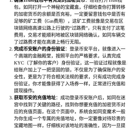
确保Trust钱包中有充足的加密货币
：轻轻打开Trust钱
包，如同打开一个神秘的宝藏盒，仔细检查你打算转移
的加密货币的余额是否充裕，一定要留意钱包中是否有
足够的矿工费（Gas费用），这矿工费就像是交易在区
块链网络高速公路上行驶的“过路费”，只有支付了这笔
费用，交易才能顺利地被区块链网络确认，如同车辆交
了过路费才能在高速上畅行无阻。
完成币安账户的身份验证
：登录币安平台，就像进入一
个高端的金融殿堂，按照平台的严格要求，认真完成
KYC（了解你的客户）身份验证，这一验证过程就像是
给账户加上了一把坚固的锁，不仅是为了确保账户的安
全性，更是为了符合相关法规的要求，只有成功完成身
份验证，你才能像获得了入场券一样，正常进行充值和
提现操作。
获取币安的充值地址
：成功登录币安账户后，如同在迷
宫中找到了关键的路径，找到你想要充值的加密货币对
应的充值页面，在这个页面中，系统会如同变魔术一般
为你生成一个专属的充值地址，你一定要像对待珍贵的
宝藏地图一样，仔细核对该地址的准确性，因为一旦提