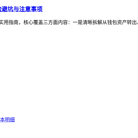
风险避坑与注意事项
人民币的实用指南，核心覆盖三方面内容：一是清晰拆解从钱包资产转