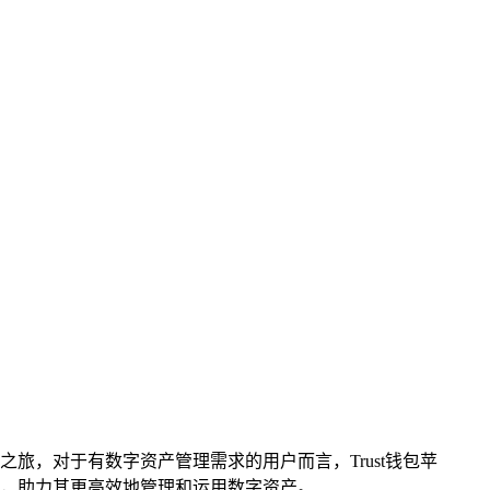
旅，对于有数字资产管理需求的用户而言，Trust钱包苹
，助力其更高效地管理和运用数字资产。