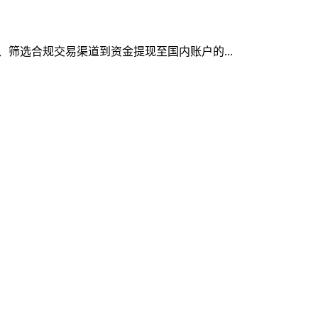
出、筛选合规交易渠道到资金提现至国内账户的...