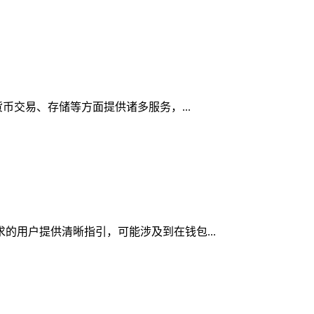
货币交易、存储等方面提供诸多服务，...
求的用户提供清晰指引，可能涉及到在钱包...