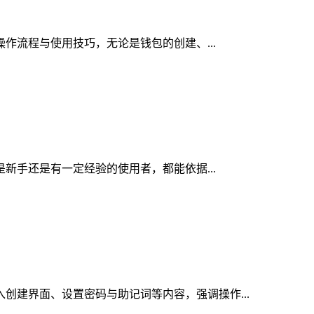
操作流程与使用技巧，无论是钱包的创建、...
是新手还是有一定经验的使用者，都能依据...
创建界面、设置密码与助记词等内容，强调操作...