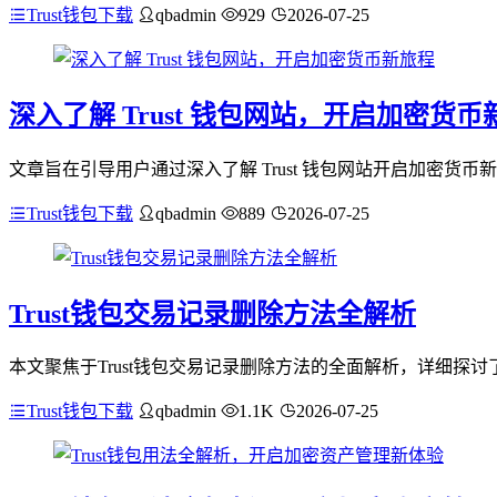
Trust钱包下载
qbadmin
929
2026-07-25
深入了解 Trust 钱包网站，开启加密货币
文章旨在引导用户通过深入了解 Trust 钱包网站开启加密货币
Trust钱包下载
qbadmin
889
2026-07-25
Trust钱包交易记录删除方法全解析
本文聚焦于Trust钱包交易记录删除方法的全面解析，详细探讨
Trust钱包下载
qbadmin
1.1K
2026-07-25