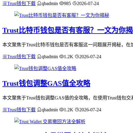
Trust钱包下载
qbadmin
985
2026-07-24
Trust比特币钱包是否有客服？一文为你
本文聚焦于Trust比特币钱包是否有客服这一问题展开揭秘，在
Trust钱包下载
qbadmin
1.2K
2026-07-24
Trust钱包调整GAS值全攻略
本文聚焦于Trust钱包调整GAS值的全攻略，在使用Trust
Trust钱包下载
qbadmin
1.2K
2026-07-24