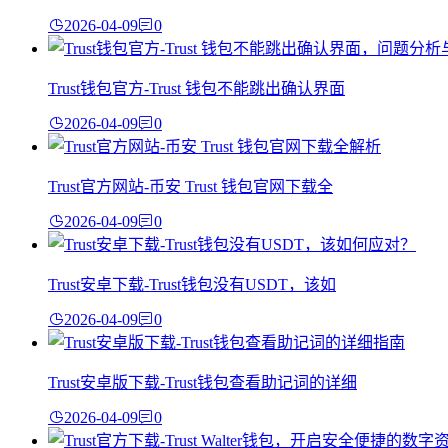
2026-04-09
0
Trust钱包官方-Trust 钱包不能跳出确认界面
2026-04-09
0
Trust官方网站-币安 Trust 钱包官网下载全
2026-04-09
0
Trust安卓下载-Trust钱包没有USDT，该如
2026-04-09
0
Trust安卓版下载-Trust钱包查看助记词的详细
2026-04-09
0