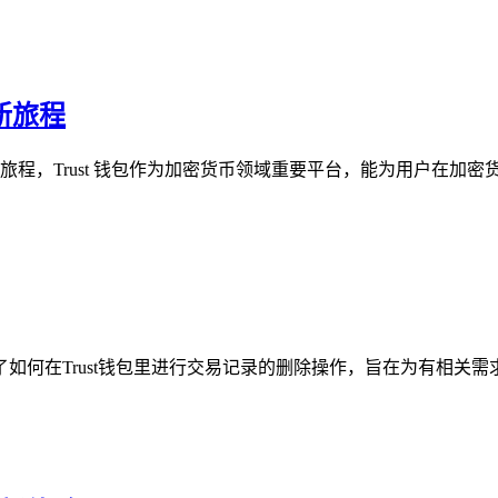
新旅程
新旅程，Trust 钱包作为加密货币领域重要平台，能为用户在加密
了如何在Trust钱包里进行交易记录的删除操作，旨在为有相关需