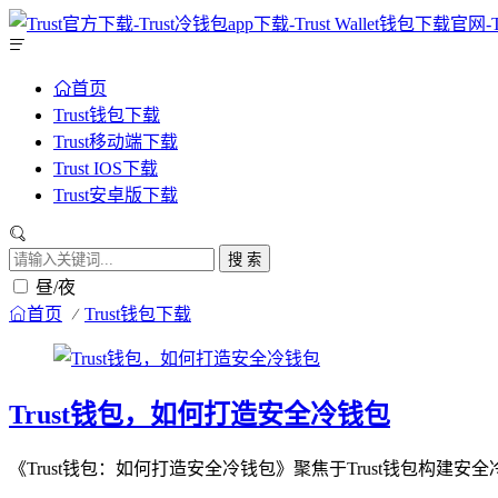
首页
Trust钱包下载
Trust移动端下载
Trust IOS下载
Trust安卓版下载
搜 索
昼/夜
首页
Trust钱包下载
Trust钱包，如何打造安全冷钱包
《Trust钱包：如何打造安全冷钱包》聚焦于Trust钱包构建