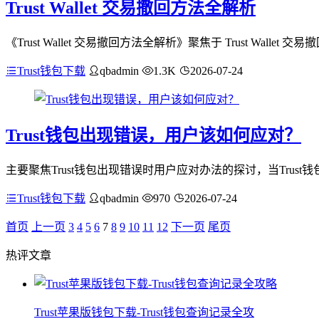
Trust Wallet 交易撤回方法全解析
《Trust Wallet 交易撤回方法全解析》聚焦于 Trust W
Trust钱包下载
qbadmin
1.3K
2026-07-24
Trust钱包出现错误，用户该如何应对？
主要聚焦Trust钱包出现错误时用户应对办法的探讨，当Tru
Trust钱包下载
qbadmin
970
2026-07-24
首页
上一页
3
4
5
6
7
8
9
10
11
12
下一页
尾页
热评文章
Trust苹果版钱包下载-Trust钱包查询记录全攻