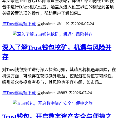
本文聚焦Trust钱包DApp设置全攻略，详细介绍如何在Trust钱
包中进行DApp相关设置，涵盖从进入设置界面的途径到各项
关键设置选项的操作，帮助用户了解如何...
Trust移动端下载
qbadmin
1.1K
2026-07-24
深入了解Trust钱包挖矿，机遇与风险并
存
对Trust钱包挖矿进行深入探究可知，其蕴含着机遇与风险，在
机遇方面，可能存在获取额外收益、挖掘潜在价值等可能性，
吸引着众多投资者参与，其风险也不容小觑，如市场...
Trust移动端下载
qbadmin
883
2026-07-24
Trust钱包，开启数字资产安全与便捷之