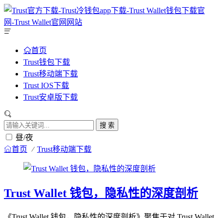
首页
Trust钱包下载
Trust移动端下载
Trust IOS下载
Trust安卓版下载
搜 索
昼/夜
首页
Trust移动端下载
Trust Wallet 钱包，隐私性的深度剖析
《Trust Wallet 钱包，隐私性的深度剖析》聚焦于对 Trust Wallet