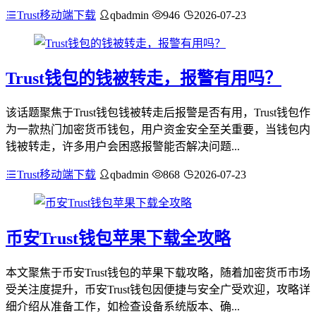
Trust移动端下载
qbadmin
946
2026-07-23
Trust钱包的钱被转走，报警有用吗？
该话题聚焦于Trust钱包钱被转走后报警是否有用，Trust钱包作
为一款热门加密货币钱包，用户资金安全至关重要，当钱包内
钱被转走，许多用户会困惑报警能否解决问题...
Trust移动端下载
qbadmin
868
2026-07-23
币安Trust钱包苹果下载全攻略
本文聚焦于币安Trust钱包的苹果下载攻略，随着加密货币市场
受关注度提升，币安Trust钱包因便捷与安全广受欢迎，攻略详
细介绍从准备工作，如检查设备系统版本、确...