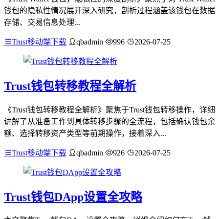
钱包的隐私性情况展开深入研究，剖析过程涵盖该钱包在数据
存储、交易信息处理...
Trust移动端下载
qbadmin
996
2026-07-25
Trust钱包转移教程全解析
《Trust钱包转移教程全解析》聚焦于Trust钱包转移操作，详细
讲解了从准备工作到具体转移步骤的全流程，包括确认钱包余
额、选择转移资产类型等前期操作，接着深入...
Trust移动端下载
qbadmin
926
2026-07-25
Trust钱包DApp设置全攻略