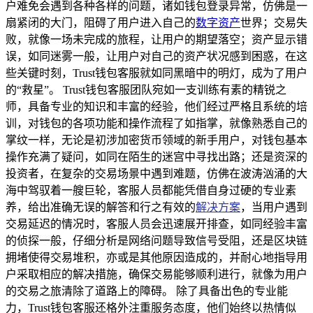
户难免会遇到各种各样的问题，诸如钱包登录异常，仿佛是一
扇紧闭的大门，阻碍了用户进入自己的
数字资产
世界；交易失
败，就像一场未完成的旅程，让用户的期望落空；资产显示错
误，如同迷雾一般，让用户对自己的资产状况感到困惑，在这
些关键时刻，Trust钱包客服就如同黑暗中的明灯，成为了用户
的“救星”。 Trust钱包客服团队宛如一支训练有素的精锐之
师，具备专业的知识和丰富的经验，他们经过严格且系统的培
训，对钱包的各项功能和操作流程了如指掌，就像熟悉自己的
掌纹一样，无论是初涉加密货币领域的新手用户，对钱包基本
操作充满了疑问，如同在陌生的迷宫中寻找出路；还是资深的
投资者，在复杂的交易场景中遇到难题，仿佛在波涛汹涌的大
海中驾驭着一艘巨轮，客服人员都能凭借自身过硬的专业素
养，给出准确无误的解答和行之有效的
解决方案
，当用户遇到
交易延迟的情况时，客服人员会迅速展开排查，如同经验丰富
的侦探一般，仔细分析是网络问题导致信号受阻，还是区块链
拥堵使得交易堆积，亦或是其他原因造成的，并耐心地指导用
户采取相应的解决措施，确保交易能够顺利进行，就像为用户
的交易之旅清除了道路上的障碍。 除了具备出色的专业能
力，Trust钱包客服还格外注重服务态度，他们始终以热情似