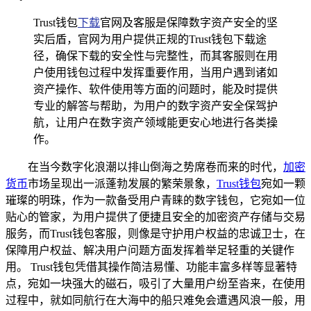
Trust钱包
下载
官网及客服是保障数字资产安全的坚
实后盾，官网为用户提供正规的Trust钱包下载途
径，确保下载的安全性与完整性，而其客服则在用
户使用钱包过程中发挥重要作用，当用户遇到诸如
资产操作、软件使用等方面的问题时，能及时提供
专业的解答与帮助，为用户的数字资产安全保驾护
航，让用户在数字资产领域能更安心地进行各类操
作。
在当今数字化浪潮以排山倒海之势席卷而来的时代，
加密
货币
市场呈现出一派蓬勃发展的繁荣景象，
Trust钱包
宛如一颗
璀璨的明珠，作为一款备受用户青睐的数字钱包，它宛如一位
贴心的管家，为用户提供了便捷且安全的加密资产存储与交易
服务，而Trust钱包客服，则像是守护用户权益的忠诚卫士，在
保障用户权益、解决用户问题方面发挥着举足轻重的关键作
用。 Trust钱包凭借其操作简洁易懂、功能丰富多样等显著特
点，宛如一块强大的磁石，吸引了大量用户纷至沓来，在使用
过程中，就如同航行在大海中的船只难免会遭遇风浪一般，用