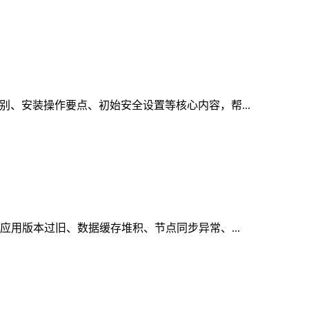
别、安装操作要点、初始安全设置等核心内容，帮...
应用版本过旧、数据缓存堆积、节点同步异常、...