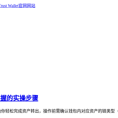
松掌握的实操步骤
骤，助你轻松完成资产转出，操作前需确认钱包内对应资产的链类型（如E