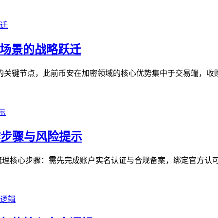
全场景的战略跃迁
的关键节点，此前币安在加密领域的核心优势集中于交易端，收购Tr
操作步骤与风险提示
防控，梳理核心步骤：需先完成账户实名认证与合规备案，绑定官方认