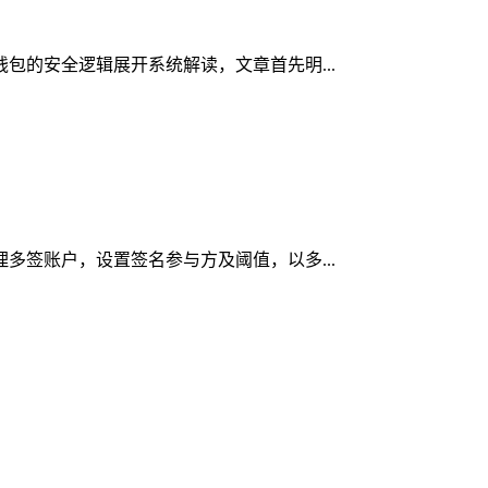
钱包的安全逻辑展开系统解读，文章首先明...
理多签账户，设置签名参与方及阈值，以多...