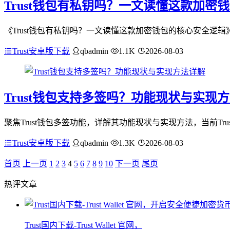
Trust钱包有私钥吗？一文读懂这款加密
《Trust钱包有私钥吗？一文读懂这款加密钱包的核心安全逻辑
Trust安卓版下载
qbadmin
1.1K
2026-08-03
Trust钱包支持多签吗？功能现状与实现
聚焦Trust钱包多签功能，详解其功能现状与实现方法，当前T
Trust安卓版下载
qbadmin
1.3K
2026-08-03
首页
上一页
1
2
3
4
5
6
7
8
9
10
下一页
尾页
热评文章
Trust国内下载-Trust Wallet 官网，