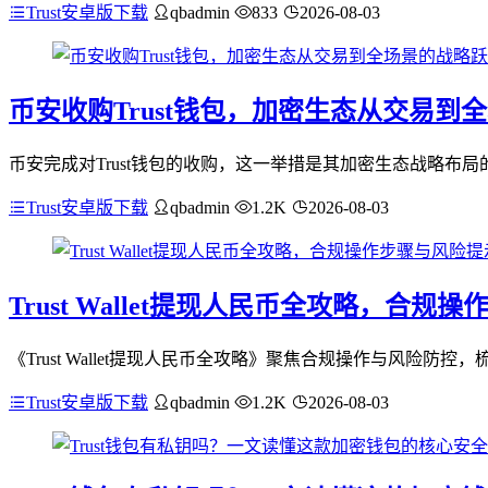
Trust安卓版下载
qbadmin
833
2026-08-03
币安收购Trust钱包，加密生态从交易到
币安完成对Trust钱包的收购，这一举措是其加密生态战略布局
Trust安卓版下载
qbadmin
1.2K
2026-08-03
Trust Wallet提现人民币全攻略，合规
《Trust Wallet提现人民币全攻略》聚焦合规操作与风险
Trust安卓版下载
qbadmin
1.2K
2026-08-03