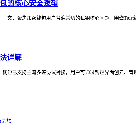
钱包的核心安全逻辑
》一文，聚焦加密钱包用户普遍关切的私钥核心问题，围绕Trust
方法详解
rust钱包已支持主流多签协议对接，用户可通过钱包界面创建、管