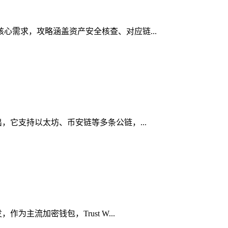
核心需求，攻略涵盖资产安全核查、对应链...
出，它支持以太坊、币安链等多条公链，...
主流加密钱包，Trust W...